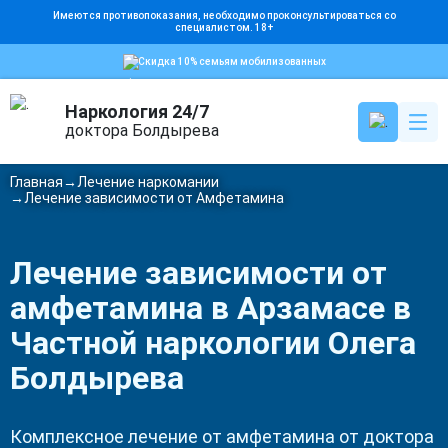
Имеются противопоказания, необходимо проконсультироваться со
специалистом. 18+
Скидка 10% семьям мобилизованных
Наркология 24/7
доктора Болдырева
Главная
Лечение наркомании
Обо мне
Лечение зависимости от Амфетамина
Цены
Лечение зависимости от
Наркомания
амфетамина в Арзамасе в
Алкоголизм
Частной наркологии Олега
Кодирование
Болдырева
Психиатрия
Родственникам
Комплексное лечение от амфетамина от доктора