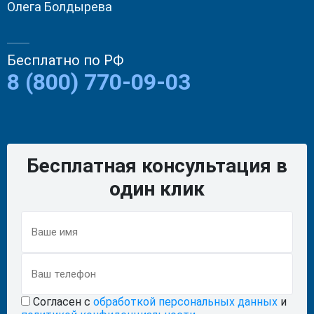
Олега Болдырева
Контакты
Бесплатно по РФ
8 (800) 770-09-03
8 (800) 770-09-03
Бесплатно. Анонимно. 24/7
Арзамас
Зелёная ул., 2
Получить помощь
Задать вопрос
Бесплатная консультация в
один клик
Согласен с
обработкой персональных данных
и