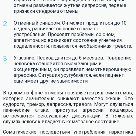
отмены развивается жуткая депрессия, первые
признаки синдрома отмены.
Отменный синдром. Он может продлиться до 10
Сколько стоит для вас
недель, развивается после отказа от
употребления. Проходят проблемы со сном,
поддержание текущей
аппетитом, но возникает состояние угнетения,
ситуации?
подавленности, появляется необъяснимая тревога.
Услуги адвоката и
Наркотики и
Задать вопрос
Угасание. Период длится до 6 месяцев. Поведение
взятки
алкоголь
человека становится вызывающим и
Получить помощь
эксцентричным, он проявляет немотивированную
агрессию. Ситуация усугубляется, если пациент
Оставьте контактные данные для связи
еще имеет другие зависимости.
со специалистом
Детоксикация
Мед. услуги
В целом на фоне отмены проявляется ряд симптомов,
Ошибка отправления заявки!
которые значительно снижают качество жизни. Это
(кодировки,
и лекарства
судороги, тремор, депрессия, тревога. Могут случаться
Ростов-на-Дону
психологи,
Ого! Вы похожи на робота! Попробуйте
панические атаки, приступы агрессии, кошмары,
Екатеринбург
отправить заявку позже.
наркологи)
встречаются сексуальные дисфункции. В тяжелых
Нижний Новгород
случаях человек впадает в коматозное состояние.
Омск
Оставить заявку
Самара
Соматические последствия употребления наркотика
Волгоград