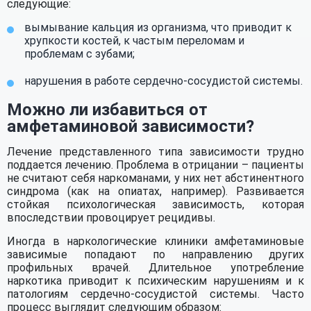
Нажимая кнопку «Оставить заявку», вы соглашаетесь с
следующие:
обработкой персональных данных
и
политикой
Отправить
Штрафы за
Вы тратите на
конфиденциальности
.
вымывание кальция из организма, что приводит к
Нажимая кнопку «Отправить», вы соглашаетесь с
вождение в
поддержание
хрупкости костей, к частым переломам и
обработкой персональных данных
и
политикой
нетрезвом виде
проблемам с зубами;
больного:
конфиденциальности
.
нарушения в работе сердечно-сосудистой системы.
100660
Можно ли избавиться от
амфетаминовой зависимости?
Получить бесплатную консультацию
Лечение представленного типа зависимости трудно
поддается лечению. Проблема в отрицании – пациенты
не считают себя наркоманами, у них нет абстинентного
синдрома (как на опиатах, например). Развивается
стойкая психологическая зависимость, которая
впоследствии провоцирует рецидивы.
Иногда в наркологические клиники амфетаминовые
зависимые попадают по направлению других
профильных врачей. Длительное употребление
наркотика приводит к психическим нарушениям и к
патологиям сердечно-сосудистой системы. Часто
процесс выглядит следующим образом: