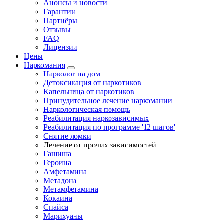
Анонсы и новости
Гарантии
Партнёры
Отзывы
FAQ
Лицензии
Цены
Наркомания
Нарколог на дом
Детоксикация от наркотиков
Капельница от наркотиков
Принудительное лечение наркомании
Наркологическая помощь
Реабилитация наркозависимых
Реабилитация по программе '12 шагов'
Снятие ломки
Лечение от прочих зависимостей
Гашиша
Героина
Амфетамина
Метадона
Метамфетамина
Кокаина
Спайса
Марихуаны