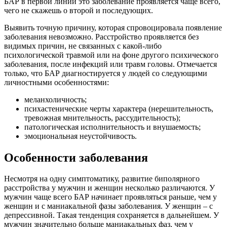
БАР в первой линии это заболевание проявляется чаще всего,
чего не скажешь о второй и последующих.
Выявить точную причину, которая спровоцировала появление
заболевания невозможно. Расстройство проявляется без
видимых причин, не связанных с какой-либо
психологической травмой или на фоне другого психического
заболевания, после инфекций или травм головы. Отмечается
только, что БАР диагностируется у людей со следующими
личностными особенностями:
меланхоличность;
психастенические черты характера (нерешительность,
тревожная мнительность, рассудительность);
патологическая исполнительность и внушаемость;
эмоциональная неустойчивость.
Особенности заболевания
Несмотря на одну симптоматику, развитие биполярного
расстройства у мужчин и женщин несколько различаются. У
мужчин чаще всего БАР начинает проявляться раньше, чем у
женщин и с маниакальной фазы заболевания. У женщин – с
депрессивной. Такая тенденция сохраняется в дальнейшем. У
мужчин значительно больше маниакальных фаз, чем у